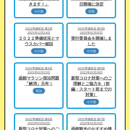
きます！」
日開催に決定
その他
日程
2022準備状況-第2回
2022準備状況-第3回
2021年12月14日
2022年02月02日
２０２２準備状況とマ
実行委員会を開催しま
ウスカバー秘話
した
その他
その他
2022準備状況-第4回
2022準備状況-第5回
2022年02月15日
2022年02月28日
函館マラソン宿泊問題
新型コロナ対策へのご
「解消」元年！
理解とご協力を（前
編・スタート前までの
宿泊
対策）
その他
2022準備状況-第6回
2022準備状況-第7回
2022年03月03日
2022年03月25日
新型コロナ対策へのご
函館観光のおすすめ情