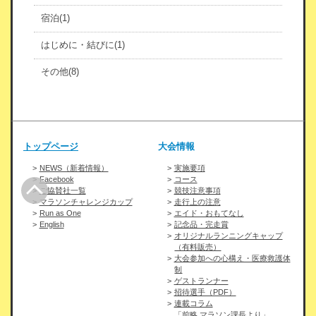
宿泊(1)
はじめに・結びに(1)
その他(8)
トップページ
大会情報
NEWS（新着情報）
実施要項
Facebook
コース
ご協賛社一覧
競技注意事項
マラソンチャレンジカップ
走行上の注意
Run as One
エイド・おもてなし
English
記念品・完走賞
オリジナルランニングキャップ
（有料販売）
大会参加への心構え・医療救護体
制
ゲストランナー
招待選手（PDF）
連載コラム
「前略 マラソン課長より」