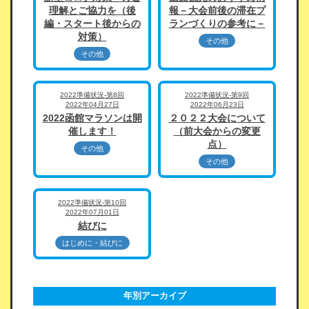
理解とご協力を（後
報－大会前後の滞在プ
編・スタート後からの
ランづくりの参考に－
対策）
その他
その他
2022準備状況-第8回
2022準備状況-第9回
2022年04月27日
2022年06月23日
2022函館マラソンは開
２０２２大会について
催します！
（前大会からの変更
点）
その他
その他
2022準備状況-第10回
2022年07月01日
結びに
はじめに・結びに
年別アーカイブ