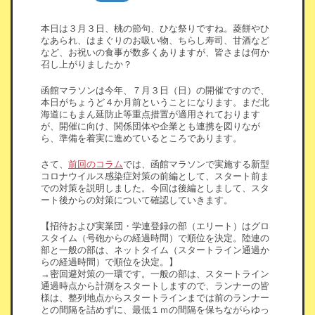
本日は３月３日、桃の節句、ひな祭りですね。菱餅やひ
なあられ、はまぐりのお吸い物、ちらし寿司、甘酒など
など、お祝いの食事が数多くありますが、皆さまは何か
召し上がりましたか？
函館マラソンは今年、７月３日（日）の開催ですので、
本日がちょうど４か月前ということになります。まだ北
海道にもまん延防止等重点措置が適用されております
が、開催に向け、関係団体や企業とも連携を図りなが
ら、準備を着実に進めているところであります。
さて、
前回のコラム
では、函館マラソンで実施する新型
コロナウイルス感染症対策の前編として、スタート前ま
での対策を説明しました。今回は後編としまして、スタ
ート後からの対策について確認していきます。
【招待および実業団・学連登録の部（エリート）はグロ
スタイム（号砲からの経過時間）で順位を決定。陸連の
部と一般の部は、ネットタイム（スタートライン通過か
らの経過時間）で順位を決定。】
→密回避対策の一環です。一般の部は、スタートライン
通過時点から計測をスタートしますので、ランナーの皆
様は、整列地点からスタートラインまでは前のランナー
との間隔を詰めずに、最低１ｍの間隔を保ちながらゆっ