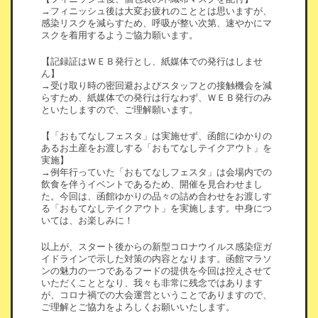
→フィニッシュ後は大変お疲れのこととは思いますが、
感染リスクを減らすため、呼吸が整い次第、速やかにマ
スクを着用するようご協力願います。
【記録証はＷＥＢ発行とし、紙媒体での発行はしませ
ん】
→受け取り時の密回避およびスタッフとの接触機会を減
らすため、紙媒体での発行は行なわず、ＷＥＢ発行のみ
といたしますので、ご理解願います。
【「おもてなしフェスタ」は実施せず、函館にゆかりの
あるお土産をお渡しする「おもてなしテイクアウト」を
実施】
→例年行っていた「おもてなしフェスタ」は会場内での
飲食を伴うイベントであるため、開催を見合わせまし
た。今回は、函館ゆかりの品々の詰め合わせをお渡しす
る「おもてなしテイクアウト」を実施します。中身につ
いては、お楽しみに！
以上が、スタート後からの新型コロナウイルス感染症ガ
イドラインで示した対策の内容となります。函館マラソ
ンの魅力の一つであるフードの提供を今回は控えさせて
いただくこととなり、我々も非常に残念ではあります
が、コロナ禍での大会運営ということでありますので、
ご理解とご協力をよろしくお願いいたします。