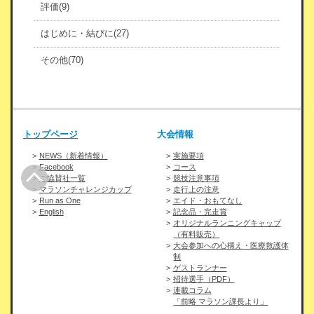
評価(9)
はじめに・結びに(27)
その他(70)
トップページ
大会情報
NEWS（新着情報）
実施要項
Facebook
コース
ご協賛社一覧
競技注意事項
マラソンチャレンジカップ
走行上の注意
Run as One
エイド・おもてなし
English
記念品・完走賞
オリジナルランニングキャップ
（有料販売）
大会参加への心構え・医療救護体
制
ゲストランナー
招待選手（PDF）
連載コラム
「前略 マラソン課長より」