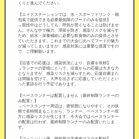
くりと進んでください。
【エイドステーションでは、水・スポーツドリンク・個
包装で提供できる必要最低限のフードのみを提供】
→競技中はどうしても、呼気が荒くなることは防げませ
ん。そんな中で極力、滞留を防ぎ、感染リスクを減らす
ため、給水・栄養補給に必要な飲食物のみの提供とさせ
ていただきます。これまでの大会に比べてフードの魅力
が減ってしまいますが、感染対策には重要な措置ですの
で、ご理解願います。
【沿道での応援は、感染状況により、自粛を依頼】
→ランナーの皆様にとって、沿道からの応援は大きな力
となりますが、感染リスクを減らすため、応援自粛また
は間隔を空けて、大声を出さずに応援していただくとい
った要請を行う予定であります。
【ペースランナーは配置しません（最終制限ランナーの
み配置）】
→ペースランナー周辺は、密状態になりやすく、その状
態で長時間走ることから、ランナー、ペースランナー双
方に感染リスクが生じます。今大会ではペースランナー
の配置は行わず、最終制限ランナーのみ配置いたしま
す。
【フィニッシュ後、個包装の不織布マスクを配付】