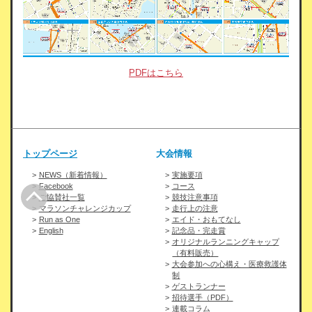
PDFはこちら
トップページ
大会情報
NEWS（新着情報）
実施要項
Facebook
コース
ご協賛社一覧
競技注意事項
マラソンチャレンジカップ
走行上の注意
Run as One
エイド・おもてなし
English
記念品・完走賞
オリジナルランニングキャップ
（有料販売）
大会参加への心構え・医療救護体
制
ゲストランナー
招待選手（PDF）
連載コラム