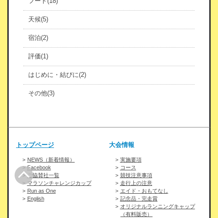
フード(18)
天候(5)
宿泊(2)
評価(1)
はじめに・結びに(2)
その他(3)
トップページ
大会情報
NEWS（新着情報）
実施要項
Facebook
コース
ご協賛社一覧
競技注意事項
マラソンチャレンジカップ
走行上の注意
Run as One
エイド・おもてなし
English
記念品・完走賞
オリジナルランニングキャップ
（有料販売）