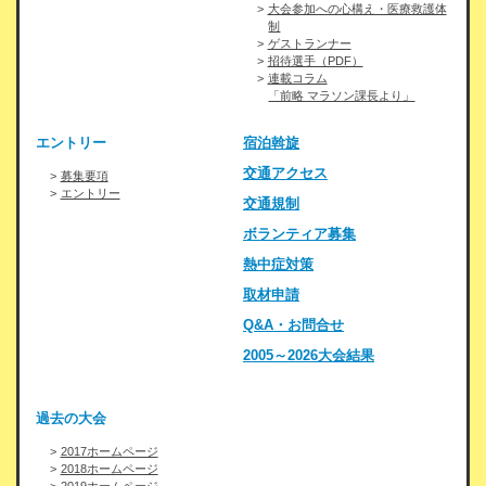
大会参加への心構え・医療救護体
制
ゲストランナー
招待選手（PDF）
連載コラム
「前略 マラソン課長より」
エントリー
宿泊斡旋
交通アクセス
募集要項
エントリー
交通規制
ボランティア募集
熱中症対策
取材申請
Q&A・お問合せ
2005～2026大会結果
過去の大会
2017ホームページ
2018ホームページ