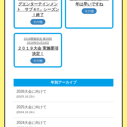
グエンターテインメン
年は早いですね
ト サブ４!!」シーズン
その他
Ⅰ終了
その他
2018開催状況-第39回
2019年01月24日
２０１９大会 実施要項
決定！
その他
年別アーカイブ
2026大会に向けて
(2025.10.23-)
2025大会に向けて
(2024.10.24-)
2024大会に向けて