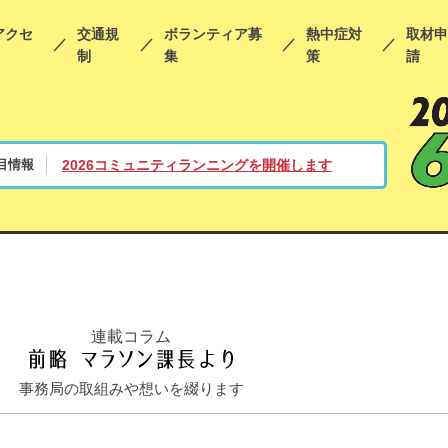
アクセ
交通規
ボランティア募
熱中症対
取材
制
集
策
請
目情報
2026コミュニティランニングを開催します
連載コラム
事務局の取組みや想いを綴ります