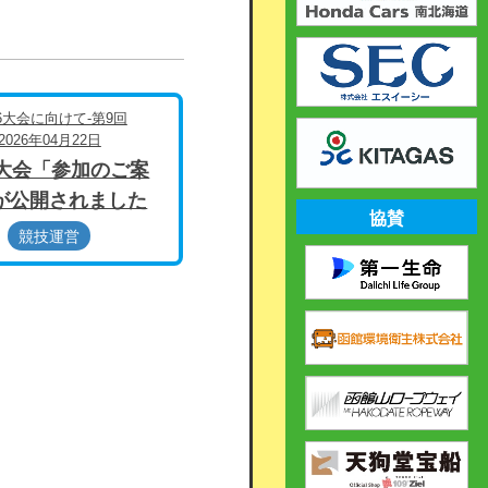
26大会に向けて-第9回
2026年04月22日
6大会「参加のご案
が公開されました
協賛
競技運営