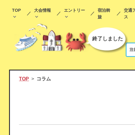
TOP
大会情報
エントリー
宿泊斡
交通
旋
ス
終了しました
注
TOP
コラム