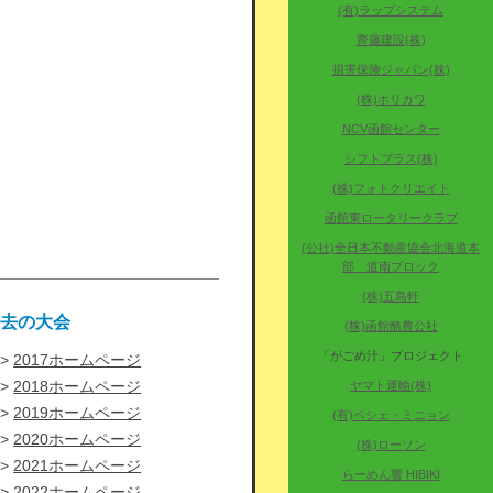
(有)ラップシステム
齊藤建設(株)
損害保険ジャパン(株)
(株)ホリカワ
NCV函館センター
シフトプラス(株)
(株)フォトクリエイト
函館東ロータリークラブ
(公社)全日本不動産協会北海道本
部 道南ブロック
(株)五島軒
過去の大会
(株)函館酪農公社
「がごめ汁」プロジェクト
2017ホームページ
2018ホームページ
ヤマト運輸(株)
2019ホームページ
(有)ペシェ・ミニョン
2020ホームページ
(株)ローソン
2021ホームページ
らーめん響 HIBIKI
2022ホームページ