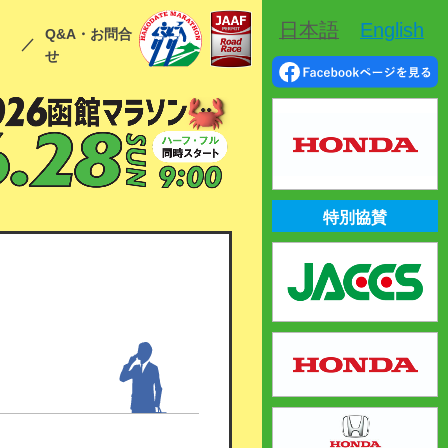
日本語
English
申
Q&A・お問合
せ
特別協賛