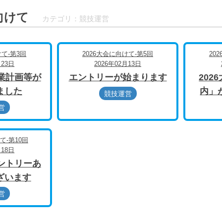
に向けて
カテゴリ：競技運営
けて-第3回
2026大会に向けて-第5回
20
月23日
2026年02月13日
事業計画等が
エントリーが始まります
202
ました
内」
競技運営
営
て-第10回
月18日
エントリーあ
ざいます
営