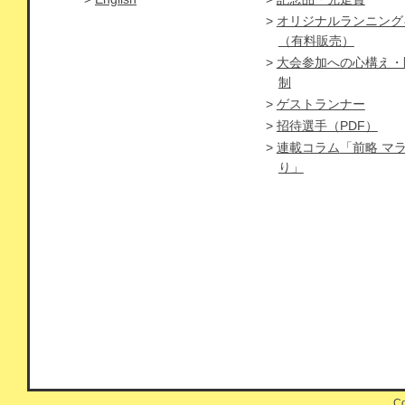
オリジナルランニング
（有料販売）
大会参加への心構え・
制
ゲストランナー
招待選手（PDF）
連載コラム
「前略 マ
り」
C