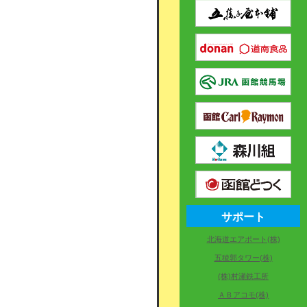
サポート
北海道エアポート(株)
五稜郭タワー(株)
(株)村瀬鉄工所
ＡＢアコモ(株)