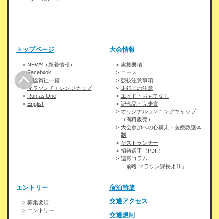
トップページ
大会情報
NEWS（新着情報）
実施要項
Facebook
コース
ご協賛社一覧
競技注意事項
マラソンチャレンジカップ
走行上の注意
Run as One
エイド・おもてなし
English
記念品・完走賞
オリジナルランニングキャップ
（有料販売）
大会参加への心構え・医療救護体
制
ゲストランナー
招待選手（PDF）
連載コラム
「前略 マラソン課長より」
エントリー
宿泊斡旋
交通アクセス
募集要項
エントリー
交通規制