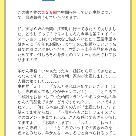
この書き物の
第２８回
で中間報告していた事柄につい
て、最終報告させていただきます。
私、実はＧＷの合間に江差町に行ってきたのでありまし
た。どうしてって？そりゃもちろん今年も第７エイドス
テーションにおいて絶大なご協力をいただく五勝手屋本
舗さんに「今年もお願いします」のご挨拶を…という名
目で強引にアポをいただき、本題たる土産商品化を迫る
ためです。何しろそれを多くのランナーから託されてお
りますので。
羊かん専務「いやぁたった今、函館から戻ってきたとこ
ろなんですよ」、「実は今朝、家内が出産しまして。二
人目の娘でしたふふふ」
事務局「え！」、「なんとそれはおめでたいこと！（よ
し、専務喜んでるし今がチャンスだ！）」、「ところで
ご検討をお願いしていた函館マラソンのポスター柄の羊
かんの商品化ですが、どうですかね？」、「いいですよ
ね？」、「何しろ本当に多くの方が『土産に欲しい』と
望んでますからね」、「（資料をもとに）フェイスブッ
クのコメントを見ても…ね…こんな感じで皆さん期待し
てますよ」、「お願いします」、「ね！」、「ねっ！」
羊かん専務「…」、「ところでネットでの書き込みを
色々とみたら、羊かんを１本まるごと食べられるってこ