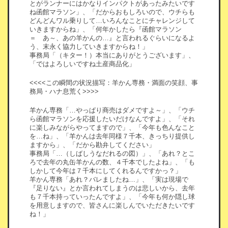
とがランナーにはかなりインパクトがあったみたいです
ね函館マラソン」、「だからおもしろいので、ウチらも
どんどんワル乗りして…いろんなことにチャレンジして
いきますからね」、「何年かしたら『函館マラソン
＝ あ～、あの羊かんの…』と言われるぐらいになるよ
う、末永く協力していきますからね！」
事務局「（キター！）本当にありがとうございます」、
「ではよろしいですね土産商品化」
<<<<この瞬間の状況描写：羊かん専務・満面の笑顔、事
務局・ハナ息荒く>>>>
羊かん専務「…やっぱり商売はダメですよ～」、「ウチ
ら函館マラソンを応援したいだけなんですよ」、「それ
に楽しみながらやってますので」、「今年も色んなこと
を…ね」、「羊かんは去年同様７千本、きっちり提供し
ますから」、「だから勘弁してください」
事務局「…（しばしうなだれるの図）」、「あれ？とこ
ろで去年の丸缶羊かんの数、４千本でしたよね」、「も
しかして今年は７千本にしてくれるんですかっ？」
羊かん専務「あれ？バレましたね…」、「実は現場で
『足りない』とか言われてしまうのは悲しいから、去年
も７千本持っていったんですよ」、「今年も何か隠し球
を用意しますので、皆さんに楽しんでいただきたいです
ね！」