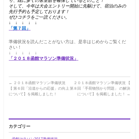
り、既に多くの客室数を確保しているとのこと！
そして、今年は大会エントリー開始に先駆けて、宿泊のみの
先行予約も予定しております！
ぜひコチラをご一読ください。
↓ ↓ ↓ ↓ ↓
「第７回」
準備状況を読んだことがない方は、是非はじめからご覧くだ
さい！
↓ ↓ ↓ ↓ ↓
「２０１８函館マラソン準備状況」
←
２０１８函館マラソン準備状況
２０１８函館マラソン準備状況 【
【 第６回「沿道からの応援」の向上
第８回「手荷物預かり問題」 の解決
について】を掲載しました！
について】を掲載しました！
→
カテゴリー