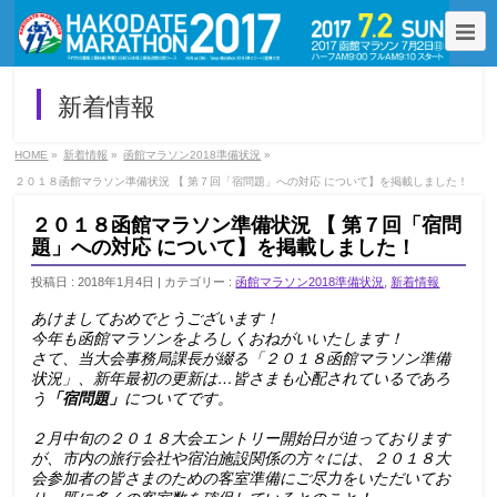
新着情報
HOME
»
新着情報
»
函館マラソン2018準備状況
»
２０１８函館マラソン準備状況 【 第７回「宿問題」への対応 について】を掲載しました！
２０１８函館マラソン準備状況 【 第７回「宿問
題」への対応 について】を掲載しました！
投稿日 : 2018年1月4日 | カテゴリー :
函館マラソン2018準備状況
,
新着情報
あけましておめでとうございます！
今年も函館マラソンをよろしくおねがいいたします！
さて、当大会事務局課長が綴る「２０１８函館マラソン準備
状況」、新年最初の更新は…皆さまも心配されているであろ
う
「宿問題」
についてです。
２月中旬の２０１８大会エントリー開始日が迫っております
が、市内の旅行会社や宿泊施設関係の方々には、２０１８大
会参加者の皆さまのための客室準備にご尽力をいただいてお