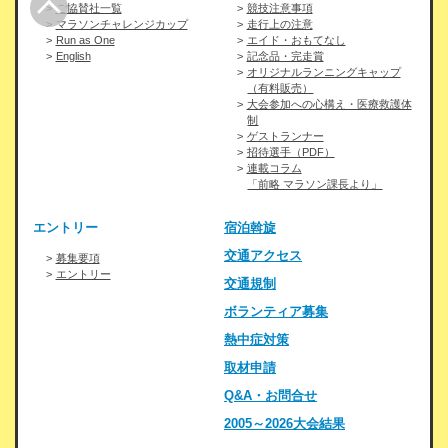
ご協賛社一覧
競技注意事項
マラソンチャレンジカップ
走行上の注意
Run as One
エイド・おもてなし
English
記念品・完走賞
オリジナルランニングキャップ
（有料販売）
大会参加への心構え・医療救護体
制
ゲストランナー
招待選手（PDF）
連載コラム
「前略 マラソン課長より」
エントリー
宿泊斡旋
交通アクセス
募集要項
エントリー
交通規制
ボランティア募集
熱中症対策
取材申請
Q&A・お問合せ
2005～2026大会結果