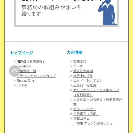
トップページ
大会情報
NEWS（新着情報）
実施要項
Facebook
コース
ご協賛社一覧
競技注意事項
マラソンチャレンジカップ
走行上の注意
Run as One
エイド・おもてなし
English
記念品・完走賞
オリジナルランニングキャップ
（有料販売）
大会参加への心構え・医療救護体
制
ゲストランナー
招待選手（PDF）
連載コラム
「前略 マラソン課長より」