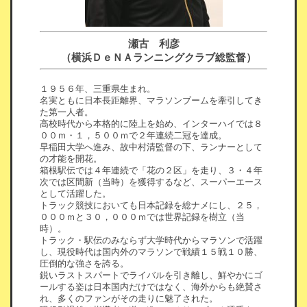
瀬古 利彦
（横浜ＤｅＮＡランニングクラブ総監督）
１９５６年、三重県生まれ。
名実ともに日本長距離界、マラソンブームを牽引してき
た第一人者。
高校時代から本格的に陸上を始め、インターハイでは８
００ｍ・１，５００ｍで２年連続二冠を達成。
早稲田大学へ進み、故中村清監督の下、ランナーとして
の才能を開花。
箱根駅伝では４年連続で「花の２区」を走り、３・４年
次では区間新（当時）を獲得するなど、スーパーエース
として活躍した。
トラック競技においても日本記録を総ナメにし、２５，
０００ｍと３０，０００ｍでは世界記録を樹立（当
時）。
トラック・駅伝のみならず大学時代からマラソンで活躍
し、現役時代は国内外のマラソンで戦績１５戦１０勝、
圧倒的な強さを誇る。
鋭いラストスパートでライバルを引き離し、鮮やかにゴ
ールする姿は日本国内だけではなく、海外からも絶賛さ
れ、多くのファンがその走りに魅了された。