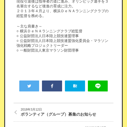
現役引退後は指導者の道に進み、オリンピック選手を３
名輩出するなど後進の育成に注力。
２０１３年４月より、横浜ＤｅＮＡランニングクラブの
総監督を務める。
～主な肩書き～
○ 横浜ＤｅＮＡランニングクラブ総監督
○ 公益財団法人日本陸上競技連盟理事
○ 公益財団法人日本陸上競技連盟強化委員会・マラソン
強化戦略プロジェクトリーダー
○ 一般財団法人東京マラソン財団理事
2018年3月12日
ボランティア（グループ）募集のお知らせ