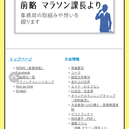
トップページ
大会情報
NEWS（新着情報）
実施要項
Facebook
コース
ご協賛社一覧
競技注意事項
マラソンチャレンジカップ
走行上の注意
Run as One
エイド・おもてなし
English
記念品・完走賞
オリジナルランニングキャップ
（有料販売）
大会参加への心構え・医療救護体
制
ゲストランナー
招待選手（PDF）
連載コラム
「前略 マラソン課長より」