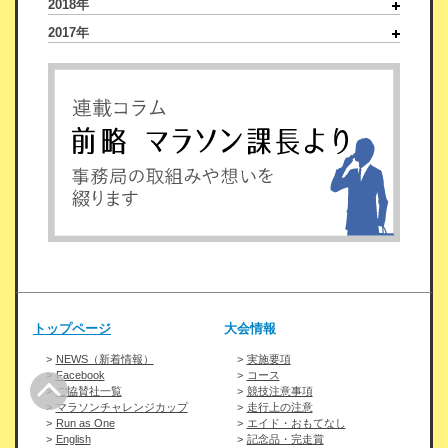
2018年
2017年
トップページ
大会情報
NEWS（新着情報）
実施要項
Facebook
コース
ご協賛社一覧
競技注意事項
マラソンチャレンジカップ
走行上の注意
Run as One
エイド・おもてなし
English
記念品・完走賞