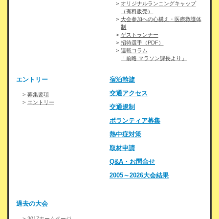
オリジナルランニングキャップ
（有料販売）
大会参加への心構え・医療救護体
制
ゲストランナー
招待選手（PDF）
連載コラム
「前略 マラソン課長より」
エントリー
宿泊斡旋
交通アクセス
募集要項
エントリー
交通規制
ボランティア募集
熱中症対策
取材申請
Q&A・お問合せ
2005～2026大会結果
過去の大会
2017ホームページ