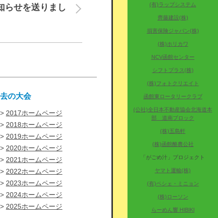
(有)ラップシステム
お知らせを送りまし
齊藤建設(株)
損害保険ジャパン(株)
(株)ホリカワ
NCV函館センター
シフトプラス(株)
(株)フォトクリエイト
過去の大会
函館東ロータリークラブ
(公社)全日本不動産協会北海道本
2017ホームページ
部 道南ブロック
2018ホームページ
(株)五島軒
2019ホームページ
(株)函館酪農公社
2020ホームページ
「がごめ汁」プロジェクト
2021ホームページ
2022ホームページ
ヤマト運輸(株)
2023ホームページ
(有)ペシェ・ミニョン
2024ホームページ
(株)ローソン
2025ホームページ
らーめん響 HIBIKI