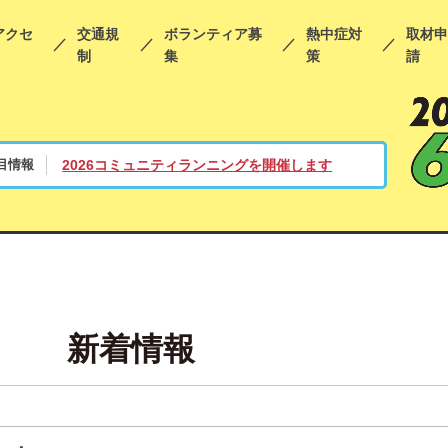
アクセ
交通規
ボランティア募
熱中症対
取材
制
集
策
請
目情報
2026コミュニティランニングを開催します
新着情報