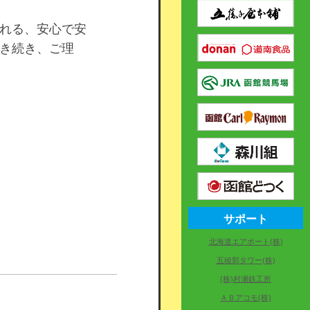
れる、安心で安
き続き、ご理
サポート
北海道エアポート(株)
五稜郭タワー(株)
(株)村瀬鉄工所
ＡＢアコモ(株)