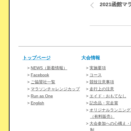
2021函館
トップページ
大会情報
NEWS（新着情報）
実施要項
Facebook
コース
ご協賛社一覧
競技注意事項
マラソンチャレンジカップ
走行上の注意
Run as One
エイド・おもてなし
English
記念品・完走賞
オリジナルランニング
（有料販売）
大会参加への心構え・
制