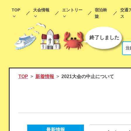
TOP
大会情報
エントリー
宿泊斡
交通
旋
ス
終了しました
注
TOP
新着情報
2021大会の中止について
最新情報