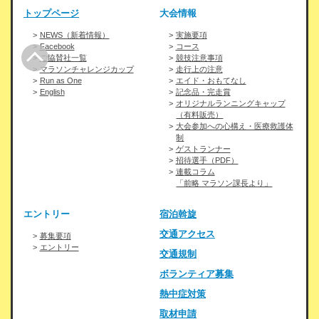
トップページ
大会情報
NEWS（新着情報）
実施要項
Facebook
コース
ご協賛社一覧
競技注意事項
マラソンチャレンジカップ
走行上の注意
Run as One
エイド・おもてなし
English
記念品・完走賞
オリジナルランニングキャップ
（有料販売）
大会参加への心構え・医療救護体
制
ゲストランナー
招待選手（PDF）
連載コラム
「前略 マラソン課長より」
エントリー
宿泊斡旋
交通アクセス
募集要項
エントリー
交通規制
ボランティア募集
熱中症対策
取材申請