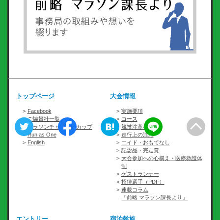
トップページ
大会情報
Facebook
実施要項
ご協賛社一覧
コース
マラソンチャレンジカップ
競技注意事項
Run as One
走行上の注意
English
エイド・おもてなし
記念品・完走賞
大会参加への心構え・医療救護体
制
ゲストランナー
招待選手（PDF）
連載コラム
「前略 マラソン課長より」
エントリー
宿泊斡旋