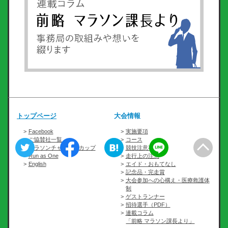
トップページ
大会情報
Facebook
実施要項
ご協賛社一覧
コース
マラソンチャレンジカップ
競技注意事項
Run as One
走行上の注意
English
エイド・おもてなし
記念品・完走賞
大会参加への心構え・医療救護体
制
ゲストランナー
招待選手（PDF）
連載コラム
「前略 マラソン課長より」