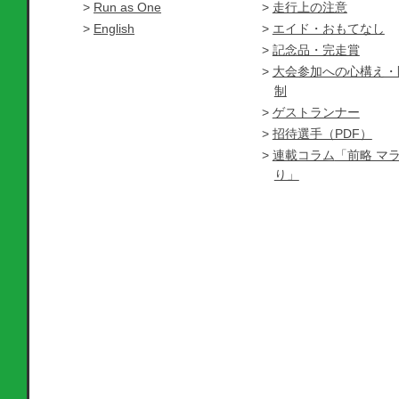
Run as One
走行上の注意
English
エイド・おもてなし
記念品・完走賞
大会参加への心構え・
制
ゲストランナー
招待選手（PDF）
連載コラム
「前略 マ
り」