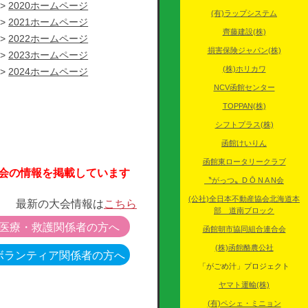
2020ホームページ
(有)ラップシステム
2021ホームページ
齊藤建設(株)
2022ホームページ
損害保険ジャパン(株)
2023ホームページ
(株)ホリカワ
2024ホームページ
NCV函館センター
TOPPAN(株)
シフトプラス(株)
函館けいりん
函館東ロータリークラブ
大会の情報を掲載しています
〝がっつ〟D Ō N A N会
(公社)全日本不動産協会北海道本
最新の大会情報は
こちら
部 道南ブロック
医療・救護関係者の方へ
函館朝市協同組合連合会
(株)函館酪農公社
ボランティア関係者の方へ
「がごめ汁」プロジェクト
ヤマト運輸(株)
(有)ペシェ・ミニョン