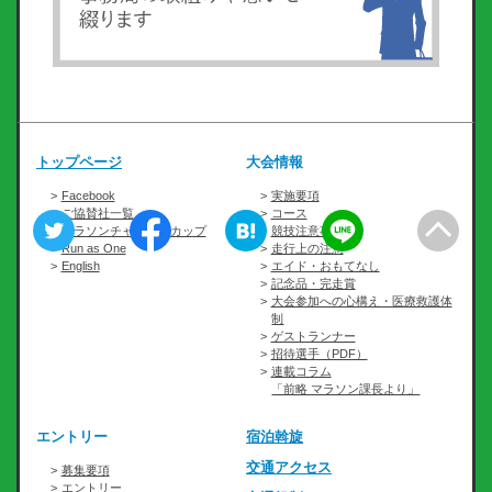
トップページ
大会情報
Facebook
実施要項
ご協賛社一覧
コース
マラソンチャレンジカップ
競技注意事項
Run as One
走行上の注意
English
エイド・おもてなし
記念品・完走賞
大会参加への心構え・医療救護体
制
ゲストランナー
招待選手（PDF）
連載コラム
「前略 マラソン課長より」
エントリー
宿泊斡旋
交通アクセス
募集要項
エントリー