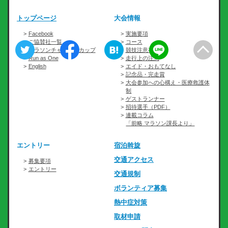
トップページ
大会情報
Facebook
実施要項
ご協賛社一覧
コース
マラソンチャレンジカップ
競技注意事項
Run as One
走行上の注意
English
エイド・おもてなし
記念品・完走賞
大会参加への心構え・医療救護体
制
ゲストランナー
招待選手（PDF）
連載コラム
「前略 マラソン課長より」
エントリー
宿泊斡旋
交通アクセス
募集要項
エントリー
交通規制
ボランティア募集
熱中症対策
取材申請